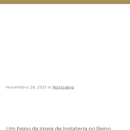
Novembro 26, 2021
in
Noticiário
Share
0
Tweet
0
Share
0
Um bispo da Igreja de Inglaterra no Reino