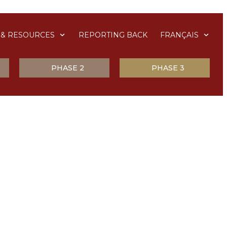
& RESOURCES
REPORTING BACK
FRANÇAIS
PHASE 2
PHASE 3
 sur la planète