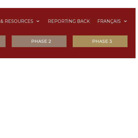
& RESOURCES
REPORTING BACK
FRANÇAIS
PHASE 2
PHASE 3
à la prière pour la
.