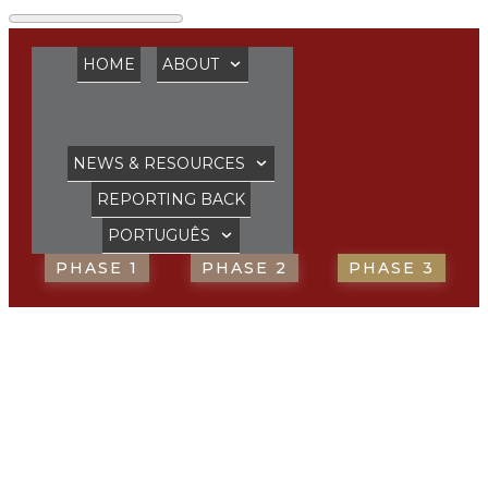
HOME
ABOUT
NEWS & RESOURCES
REPORTING BACK
PORTUGUÊS
PHASE 1
PHASE 2
PHASE 3
“Precisamos
visualizar, mobilizar,
treinar e orientar”,