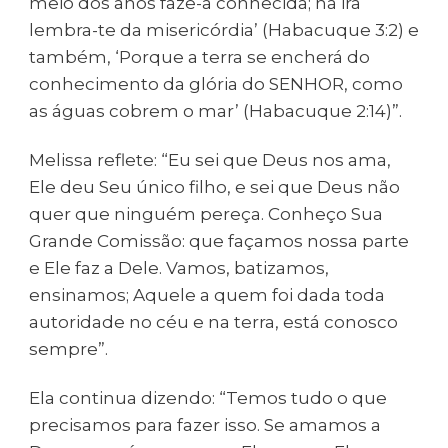
meio dos anos faze-a conhecida; na ira
lembra-te da misericórdia’ (Habacuque 3:2) e
também, ‘Porque a terra se encherá do
conhecimento da glória do SENHOR, como
as águas cobrem o mar’ (Habacuque 2:14)”.
Melissa reflete: “Eu sei que Deus nos ama,
Ele deu Seu único filho, e sei que Deus não
quer que ninguém pereça. Conheço Sua
Grande Comissão: que façamos nossa parte
e Ele faz a Dele. Vamos, batizamos,
ensinamos; Aquele a quem foi dada toda
autoridade no céu e na terra, está conosco
sempre”.
Ela continua dizendo: “Temos tudo o que
precisamos para fazer isso. Se amamos a