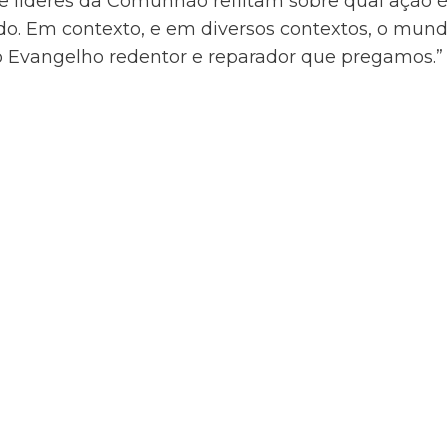
 e líderes da Comunhão reflitam sobre qual ação 
o. Em contexto, e em diversos contextos, o mun
o Evangelho redentor e reparador que pregamos.”