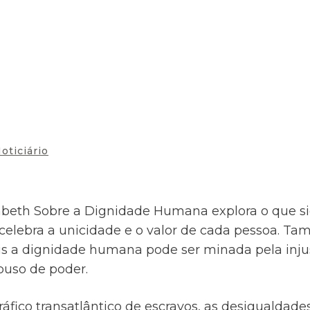
oticiário
th Sobre a Dignidade Humana explora o que signi
elebra a unicidade e o valor de cada pessoa. 
is a dignidade humana pode ser minada pela injus
buso de poder.
ráfico transatlântico de escravos, as desigualdades