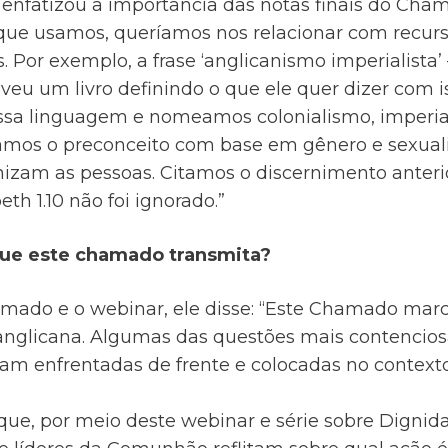
enfatizou a importância das notas finais do Chama
ue usamos, queríamos nos relacionar com recurs
 Por exemplo, a frase ‘anglicanismo imperialista
eu um livro definindo o que ele quer dizer com 
sa linguagem e nomeamos colonialismo, imperia
os o preconceito com base em gênero e sexuali
zam as pessoas. Citamos o discernimento anterio
eth 1.10 não foi ignorado.”
que este chamado transmita?
amado e o webinar, ele disse: “Este Chamado m
a anglicana. Algumas das questões mais contencios
ram enfrentadas de frente e colocadas no contex
que, por meio deste webinar e série sobre Digni