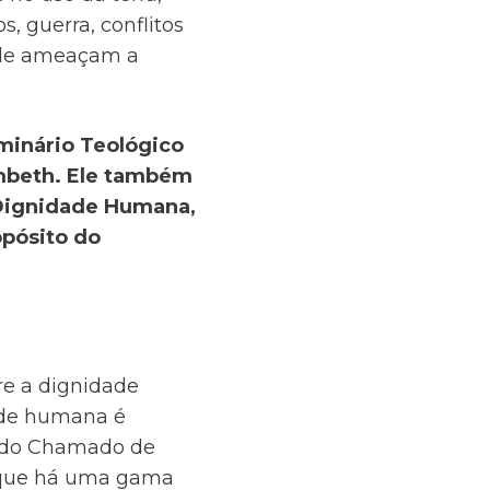
, guerra, conflitos
dade ameaçam a
minário Teológico
ambeth. Ele também
 Dignidade Humana,
opósito do
e a dignidade
ade humana é
po do Chamado de
r que há uma gama