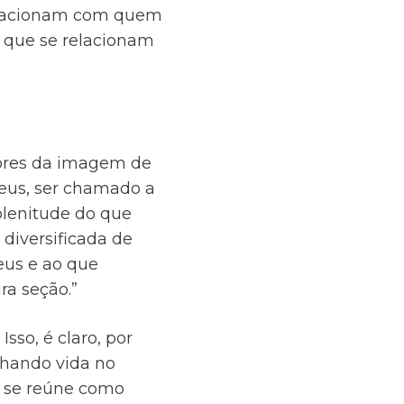
relacionam com quem
 que se relacionam
dores da imagem de
Deus, ser chamado a
plenitude do que
 diversificada de
Deus e ao que
ra seção.”
sso, é claro, por
nhando vida no
ê se reúne como