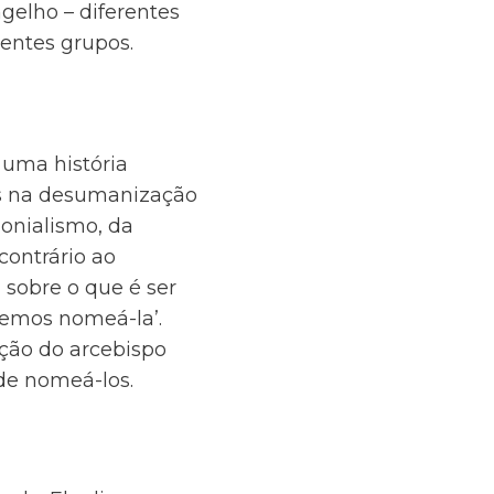
gelho – diferentes
rentes grupos.
uma história
dos na desumanização
onialismo, da
ontrário ao
 sobre o que é ser
remos nomeá-la’.
ação do arcebispo
de nomeá-los.