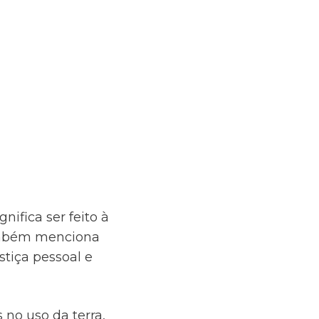
Share
0
Tweet
0
Share
0
fica ser feito à
Também menciona
tiça pessoal e
 no uso da terra,