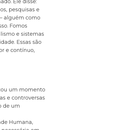
do. Ele disse:
os, pesquisas e
’ – alguém como
isso. Fomos
lismo e sistemas
dade. Essas são
r e contínuo,
arcou um momento
as e controversas
to de um
dade Humana,