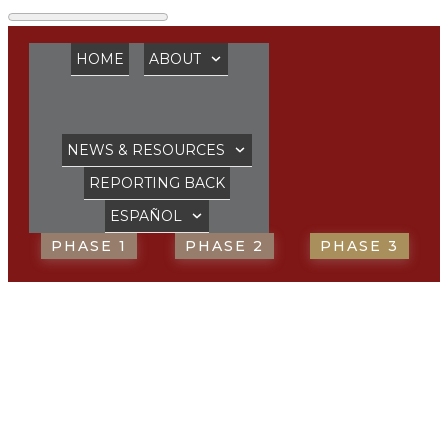
HOME
ABOUT
NEWS & RESOURCES
REPORTING BACK
ESPAÑOL
PHASE 1
PHASE 2
PHASE 3
Justicia de género y
dignidad humana:
Trabajando por una