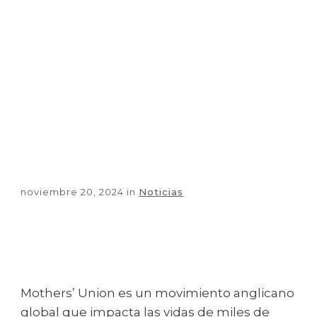
noviembre 20, 2024
in
Noticias
Share
0
Tweet
0
Share
0
Mothers’ Union es un movimiento anglicano
global que impacta las vidas de miles de